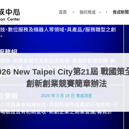
首頁
我的育成
育成新聞
026 New Taipei City第21屆 戰國策
創新創業競賽簡章辦法
2026 年 3 月 19 日
育成消息