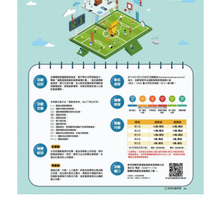
活動花絮
行政人員介紹
東區聯盟相關資訊
張文彥 主任
樓層平面圖
其他資源
轉知訊息
吳其璁 經理
東區聯盟
劉美慧 助理
舊網站訊息(2019前)
國立東華大學
聯絡育成
研究發展處
社團法人中華創業育成協會
新創圓夢網
百萬旗艦計畫