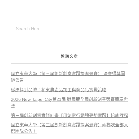
近期文章
國立東華大學【第三屆創新創意實踐提案競賽】 決賽得獎團
隊公告
從原料到品牌：花東農產品加工與商品化實戰策略
2026 New Taipei City第21屆 戰國策全國創新創業競賽簡章辦
法
第三屆創新創意實踐計畫【用創意行動讓夢想實踐】培訓課程
國立東華大學【第三屆創新創意實踐提案競賽】兩梯次全部入
選團隊公告！