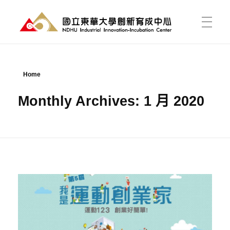
國立東華大學 創新育成中心
National Donghwa University - Industrial Innovation-Incubation Center
首頁
Home
Monthly Archives: 1 月 2020
我的育成
育成能為我做什麼?
育成新聞
有點子，如何開始?
課程活動
資料櫃
進駐育成
東之皇華創業競賽
空間介紹與租用
關於中心