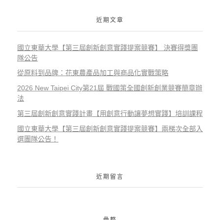
近期文章
國立東華大學【第三屆創新創意實踐提案競賽】 決賽得獎團
隊公告
從原料到品牌：花東農產品加工與商品化實戰策略
2026 New Taipei City第21屆 戰國策全國創新創業競賽簡章辦
法
第三屆創新創意實踐計畫【用創意行動讓夢想實踐】培訓課程
國立東華大學【第三屆創新創意實踐提案競賽】兩梯次全部入
選團隊公告！
近期留言