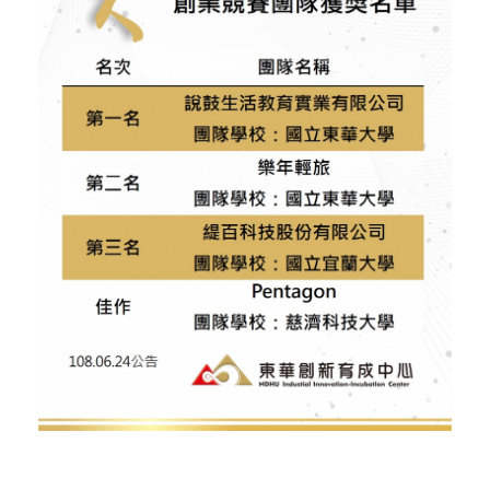
活動花絮
行政人員介紹
東區聯盟相關資訊
張文彥 主任
樓層平面圖
其他資源
轉知訊息
吳其璁 經理
東區聯盟
劉美慧 助理
舊網站訊息(2019前)
國立東華大學
聯絡育成
研究發展處
社團法人中華創業育成協會
新創圓夢網
百萬旗艦計畫