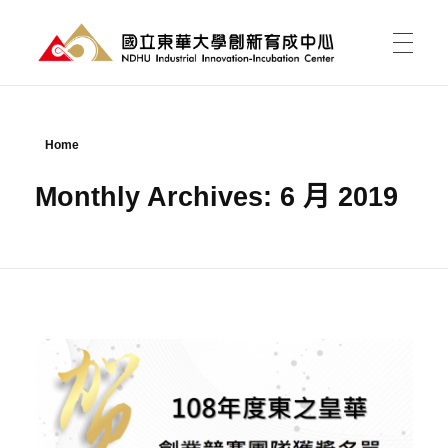
國立東華大學 創新育成中心
National Donghwa University - Industrial Innovation-Incubation Center
首頁
Home
Monthly Archives: 6 月 2019
我的育成
育成能為我做什麼?
育成新聞
有點子，如何開始?
課程活動
資料櫃
進駐育成
東之皇華創業競賽
空間介紹與租用
關於中心