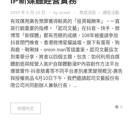
IP新媒體經營實務
2019 年 6 月 10 日
by
育成消息
課程活動
iiicweb
有效運用廣告預算獲得較高的「投資報酬率」，一直
是行銷重要的指標。「起司文藝」在抖音、快手、微
博等「新媒體」都有亮眼的成績，108年被邀請參加
抖音閉門晚會、香港微博星耀論壇。旗下有蛋哥、狗
與鹿、啾啾妹、onion man等插畫家。起司文藝這次
到東華分享，將會以四個主題，包含：如何利用自媒
體創造與經營人氣IP自媒體動漫IP內容創作方法平台
運營實作-抖音臉書等不同平台差別產業變現概況-廣告
與授權商品 6月10日下午，我們邀請起司文藝股份有
限公司共同創辦人兼執行長， ...
0
詳細內文