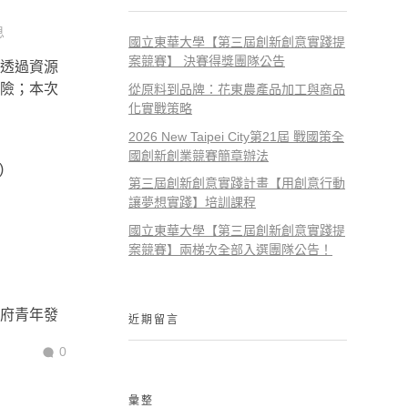
息
國立東華大學【第三屆創新創意實踐提
案競賽】 決賽得獎團隊公告
透過資源
險；本次
從原料到品牌：花東農產品加工與商品
化實戰策略
2026 New Taipei City第21屆 戰國策全
國創新創業競賽簡章辦法
)
第三屆創新創意實踐計畫【用創意行動
讓夢想實踐】培訓課程
國立東華大學【第三屆創新創意實踐提
案競賽】兩梯次全部入選團隊公告！
府青年發
近期留言
0
彙整