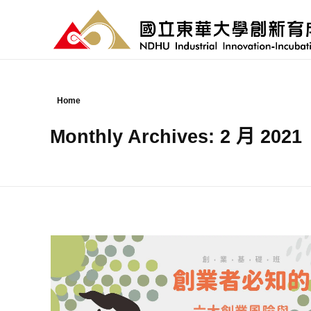
國立東華大學 創新育成中心
National Donghwa University - Industrial Innovation-Incubation Center
Home
Monthly Archives: 2 月 2021