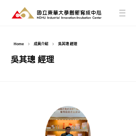
國立東華大學 創新育成中心
National Donghwa University - Industrial Innovation-Incubation Center
首頁
Home
成員介紹
吳其璁 經理
吳其璁 經理
我的育成
育成能為我做什麼?
育成新聞
有點子，如何開始?
課程活動
資料櫃
進駐育成
東之皇華創業競賽
空間介紹與租用
關於中心