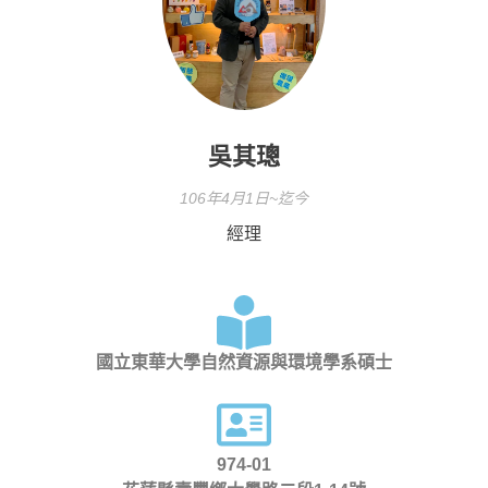
活動花絮
行政人員介紹
東區聯盟相關資訊
張文彥 主任
樓層平面圖
其他資源
轉知訊息
吳其璁 經理
東區聯盟
劉美慧 助理
舊網站訊息(2019前)
吳其璁
國立東華大學
聯絡育成
106年4月1日~迄今
研究發展處
經理
社團法人中華創業育成協會
新創圓夢網
國立東華大學自然資源與環境學系碩士
百萬旗艦計畫
974-01