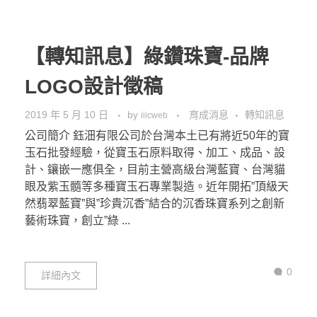
【轉知訊息】綠鑽珠寶-品牌
LOGO設計徵稿
2019 年 5 月 10 日
by
育成消息
轉知訊息
iiicweb
公司簡介 鈺沺有限公司於台灣本土已有將近50年的寶
玉石批發經驗，從寶玉石原料取得、加工、成品、設
計、鑲嵌一應俱全，目前主營高級台灣藍寶、台灣貓
眼及紫玉髓等多種寶玉石專業製造。近年開拓”頂級天
然翡翠藍寶”與”珍貴沉香”結合的沉香珠寶系列之創新
藝術珠寶，創立”綠 ...
0
詳細內文