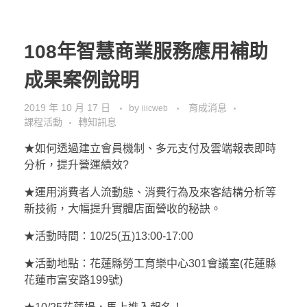
108年智慧商業服務應用補助
成果案例說明
2019 年 10 月 17 日
by
育成消息
iiicweb
課程活動
轉知訊息
★如何透過建立會員機制、多元支付及雲端報表即時
分析，提升營運績效?
★運用消費者人流動態、消費行為及來客結構分析等
新技術，大幅提升實體店面營收的秘訣。
★活動時間：10/25(五)13:00-17:00
★活動地點：花蓮縣勞工育樂中心301會議室(花蓮縣
花蓮市富安路199號)