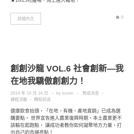
★10/25花蓮場，馬上進入報名！
0
詳細內文
創創沙龍 VOL.6 社會創新—我
在地我驕傲創創力！
2019 年 10 月 16 日
by
育成消息
iiicweb
課程活動
轉知訊息
健康飲食抬頭，「在地、有機、產地直銷」已成為選
購要點。 世界宣告進入農業復興時期，本土農業更不
該輸在起跑點， 讓成功者教你如何凝聚地方力量，打
出自己的市場亮點！