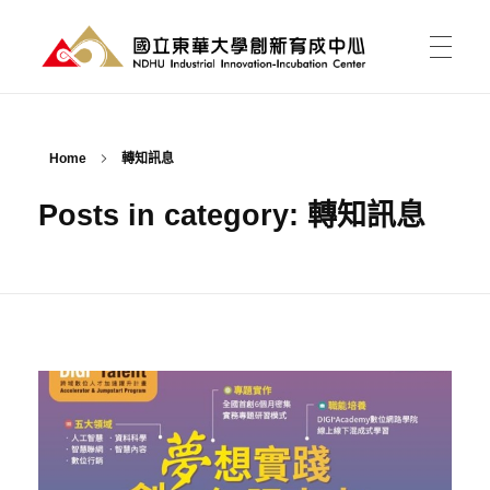
國立東華大學 創新育成中心
National Donghwa University - Industrial Innovation-Incubation Center
首頁
Home
轉知訊息
Posts in category: 轉知訊息
我的育成
育成能為我做什麼?
育成新聞
有點子，如何開始?
課程活動
資料櫃
進駐育成
東之皇華創業競賽
空間介紹與租用
關於中心