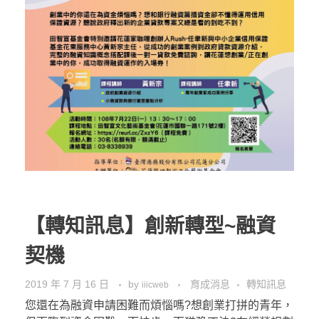
【轉知訊息】創新轉型~融資
契機
2019 年 7 月 16 日
by
育成消息
轉知訊息
iiicweb
您還在為融資申請困難而煩惱嗎?想創業打拼的青年，