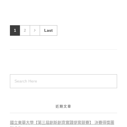
1
2
Last
近期文章
國立東華大學【第三屆創新創意實踐提案競賽】 決賽得獎團