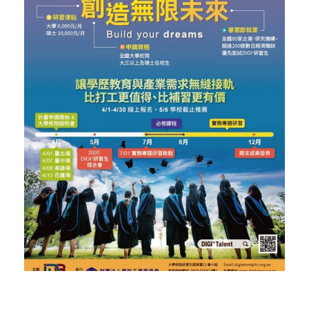
活動花絮
行政人員介紹
東區聯盟相關資訊
張文彥 主任
樓層平面圖
其他資源
轉知訊息
吳其璁 經理
東區聯盟
劉美慧 助理
舊網站訊息(2019前)
國立東華大學
聯絡育成
研究發展處
社團法人中華創業育成協會
新創圓夢網
百萬旗艦計畫