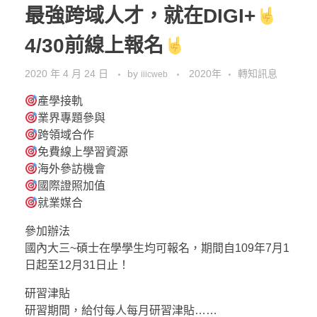
最強跨域人才，就在DIGI+
4/30前線上報名
2020 年 4 月 24 日
by
2020年
轉知訊息
iiicweb
產學接軌
業界專題參與
跨領域合作
免費線上學習資源
海外參訪機會
國際證照加值
就業媒合
參加辦法
國內大三~碩士在學學生均可報名，期間自109年7月1
日起至12月31日止！
研習津貼
研習期間，給付每人每月研習津貼……