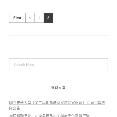
First
1
2
近期文章
國立東華大學【第三屆創新創意實踐提案競賽】 決賽得獎團
隊公告
從原料到品牌：花東農產品加工與商品化實戰策略