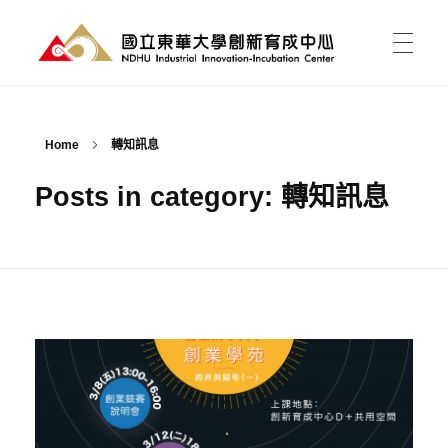
國立東華大學 創新育成中心
National Donghwa University - Industrial Innovation-Incubation Center
首頁
Home
轉知訊息
Posts in category: 轉知訊息
我的育成
育成能為我做什麼?
育成新聞
有點子，如何開始?
課程活動
資料櫃
進駐育成
東之皇華創業競賽
空間介紹與租用
關於中心