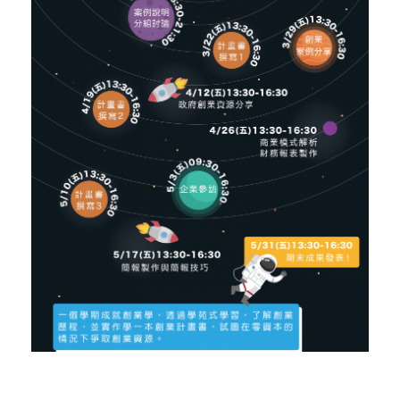
活動花絮
行政人員介紹
東區聯盟相關資訊
張文彥 主任
樓層平面圖
其他資源
轉知訊息
吳其璁 經理
東區聯盟
劉美慧 助理
舊網站訊息(2019前)
國立東華大學
聯絡育成
研究發展處
社團法人中華創業育成協會
新創圓夢網
百萬旗艦計畫