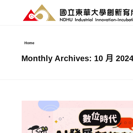
國立東華大學 創新育成中心
National Donghwa University - Industrial Innovation-Incubation Center
Home
Monthly Archives: 10 月 202