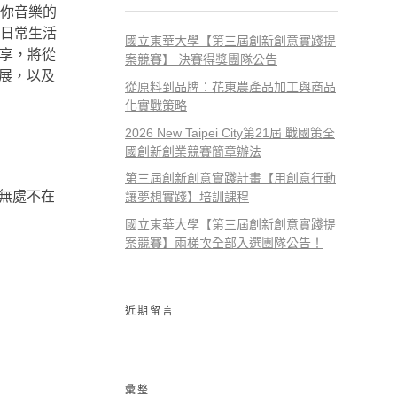
你音樂的
日常生活
國立東華大學【第三屆創新創意實踐提
分享，將從
案競賽】 決賽得獎團隊公告
發展，以及
從原料到品牌：花東農產品加工與商品
化實戰策略
2026 New Taipei City第21屆 戰國策全
國創新創業競賽簡章辦法
第三屆創新創意實踐計畫【用創意行動
用無處不在
讓夢想實踐】培訓課程
國立東華大學【第三屆創新創意實踐提
案競賽】兩梯次全部入選團隊公告！
近期留言
彙整