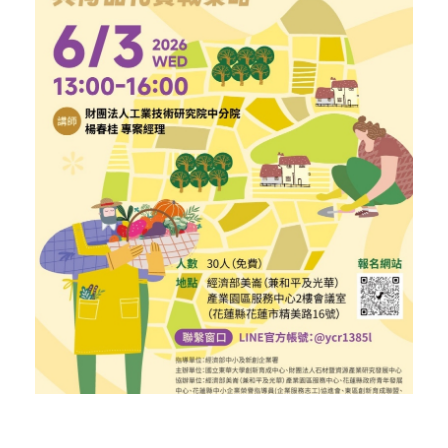
活動花絮
行政人員介紹
東區聯盟相關資訊
張文彥 主任
樓層平面圖
其他資源
轉知訊息
吳其璁 經理
東區聯盟
劉美慧 助理
舊網站訊息(2019前)
國立東華大學
聯絡育成
研究發展處
社團法人中華創業育成協會
新創圓夢網
百萬旗艦計畫