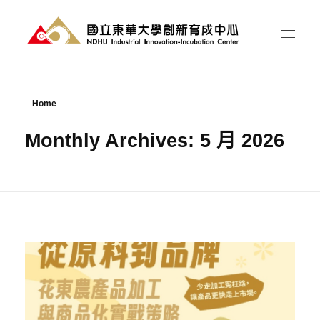
國立東華大學 創新育成中心
National Donghwa University - Industrial Innovation-Incubation Center
首頁
Home
Monthly Archives: 5 月 2026
我的育成
育成能為我做什麼?
育成新聞
有點子，如何開始?
課程活動
資料櫃
進駐育成
東之皇華創業競賽
空間介紹與租用
關於中心