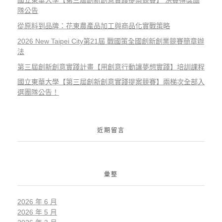
國立東華大學【第三屆創新創意實踐提案競賽】 決賽得獎團
隊公告
從原料到品牌：花東農產品加工與商品化實戰策略
2026 New Taipei City第21屆 戰國策全國創新創業競賽簡章辦
法
第三屆創新創意實踐計畫【用創意行動讓夢想實踐】培訓課程
國立東華大學【第三屆創新創意實踐提案競賽】兩梯次全部入
選團隊公告！
近期留言
彙整
2026 年 6 月
2026 年 5 月