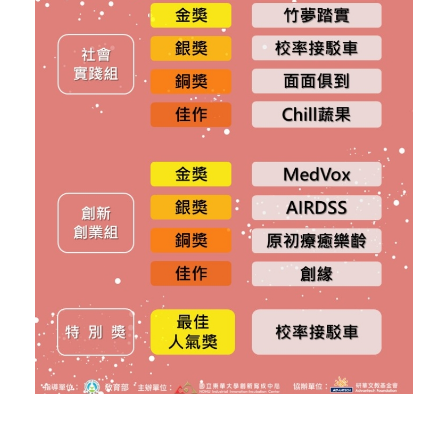
活動花絮
行政人員介紹
東區聯盟相關資訊
張文彥 主任
樓層平面圖
其他資源
轉知訊息
吳其璁 經理
東區聯盟
劉美慧 助理
舊網站訊息(2019前)
國立東華大學
聯絡育成
研究發展處
社團法人中華創業育成協會
新創圓夢網
百萬旗艦計畫