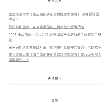
近期文章
國立東華大學【第三屆創新創意實踐提案競賽】 決賽得獎團
隊公告
從原料到品牌：花東農產品加工與商品化實戰策略
2026 New Taipei City第21屆 戰國策全國創新創業競賽簡章辦
法
第三屆創新創意實踐計畫【用創意行動讓夢想實踐】培訓課程
國立東華大學【第三屆創新創意實踐提案競賽】兩梯次全部入
選團隊公告！
近期留言
彙整