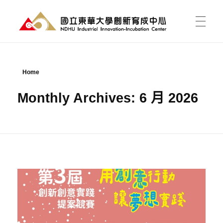
國立東華大學 創新育成中心
National Donghwa University - Industrial Innovation-Incubation Center
首頁
Home
Monthly Archives: 6 月 2026
我的育成
育成能為我做什麼?
育成新聞
有點子，如何開始?
課程活動
資料櫃
進駐育成
東之皇華創業競賽
空間介紹與租用
關於中心