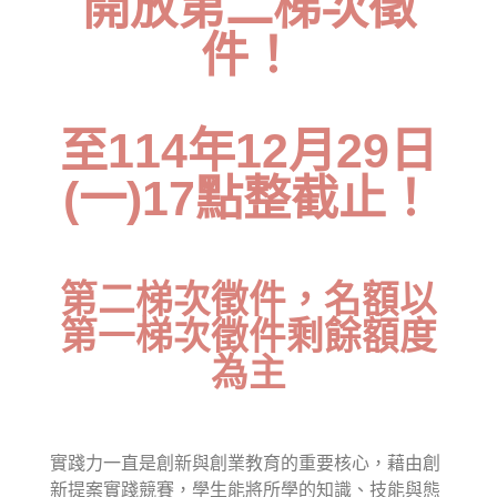
開放第二梯次徵
活動花絮
行政人員介紹
件！
東區聯盟相關資訊
張文彥 主任
樓層平面圖
其他資源
轉知訊息
吳其璁 經理
至114年12月29日
東區聯盟
劉美慧 助理
舊網站訊息(2019前)
(一)17點整截止！
國立東華大學
聯絡育成
研究發展處
社團法人中華創業育成協會
第二梯次徵件，名額以
第一梯次徵件剩餘額度
新創圓夢網
為主
百萬旗艦計畫
實踐力一直是創新與創業教育的重要核心，藉由創
新提案實踐競賽，學生能將所學的知識、技能與態