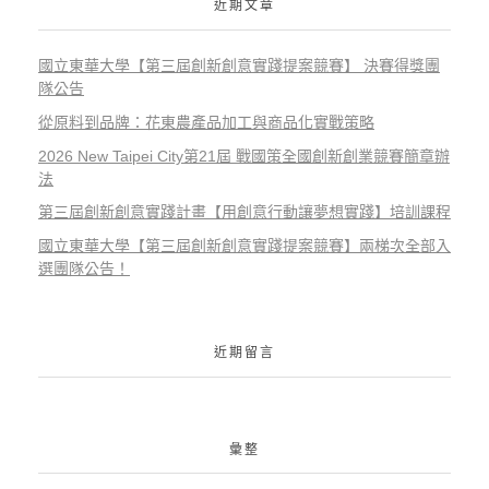
近期文章
國立東華大學【第三屆創新創意實踐提案競賽】 決賽得獎團
隊公告
從原料到品牌：花東農產品加工與商品化實戰策略
2026 New Taipei City第21屆 戰國策全國創新創業競賽簡章辦
法
第三屆創新創意實踐計畫【用創意行動讓夢想實踐】培訓課程
國立東華大學【第三屆創新創意實踐提案競賽】兩梯次全部入
選團隊公告！
近期留言
彙整