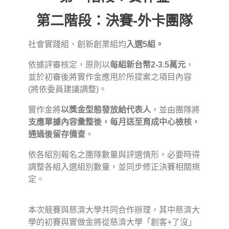
第二階段：決賽-外卡團隊
社會實踐組、創新創業組均
入選5組。
依據評審核定，原則以
每組新台幣2-3.5萬元
，
並於初審後將實作金應用於所提案之項目內容
(將依委員建議調整)。
實作金將
以獎金型態發放給代表人
，並由團隊將
支應單據內容彙整後，每月送至育成中心檢核，
通過後留存備查
。
依各組別報名之團隊數量與評選情形，必要時得
調整各組入選組別數量，並同步修正決賽相關規
定。
本次競賽與慈濟大學共同合作辦理，其中慈濟大
學的初賽與實做金將從慈濟大學「創客+了沒」