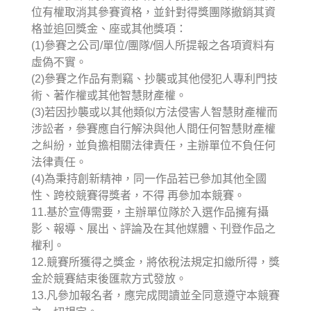
位有權取消其參賽資格，並針對得獎團隊撤銷其資
格並追回獎金、座或其他獎項：
(1)參賽之公司/單位/團隊/個人所提報之各項資料有
虛偽不實。
(2)參賽之作品有剽竊、抄襲或其他侵犯人專利門技
術、著作權或其他智慧財產權。
(3)若因抄襲或以其他類似方法侵害人智慧財產權而
涉訟者，參賽應自行解決與他人間任何智慧財產權
之糾紛，並負擔相關法律責任，主辦單位不負任何
法律責任。
(4)為秉持創新精神，同一作品若已參加其他全國
性、跨校競賽得獎者，不得 再參加本競賽。
11.基於宣傳需要，主辦單位隊於入選作品擁有攝
影、報導、展出、評論及在其他媒體、刊登作品之
權利。
12.競賽所獲得之獎金，將依稅法規定扣繳所得，獎
金於競賽結束後匯款方式發放。
13.凡參加報名者，應完成閱讀並全同意遵守本競賽