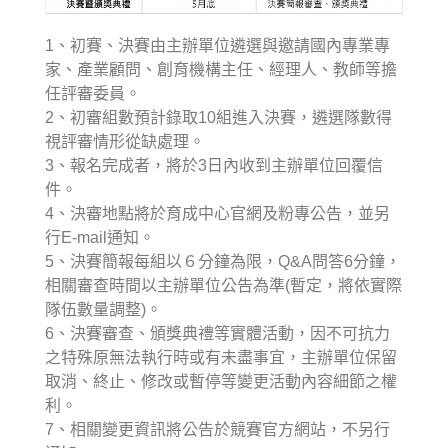
1、初賽、決賽由主辦單位遴選與邀請國內專業專
家、產業顧問、創育機構主任、經理人、教師等擔
任評審委員。
2、初審組數預計錄取10組進入決賽，遴選隊數得
視評審情形從缺處理。
3、報名完成者，將於3日內收到主辦單位回覆信
件。
4、決審地點將於育成中心官網及粉專公告，並另
行E-mail通知。
5、決賽簡報每組以６分鐘為限，Q&A問答6分鐘，
相關審查時間以主辦單位公告為準(暫定，將依實際
隊伍數量調整)。
6、決賽審查、頒獎典禮等實體活動，因不可抗力
之特殊原無法執行時或有未盡事宜，主辦單位保留
取消、終止、修改或暫停等變更活動內容細節之權
利。
7、相關變更資訊將公告於競賽官方網站，不另行