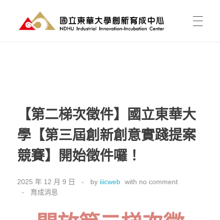
國立東華大學 創新育成中心
National Donghwa University - Industrial Innovation-Incubation Center
首頁
我的育成
【第二梯次徵件】國立東華大
學【第三屆創新創意實踐提案
育成能為我做什麼?
育成新聞
競賽】開始徵件囉！
有點子，如何開始?
課程活動
資料櫃
進駐育成
2025 年 12 月 9 日
by
iiicweb
with
no comment
育成消息
東之皇華創業競賽
空間介紹與租用
關於中心