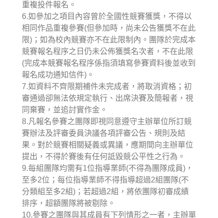
重複投件報名。
6.如參加之項目內容曾於全國性競賽獲獎，不得以
相同作品重複參賽(但參加時，尚未公告獲獎不在此
限)；如為校內競賽亦不在此限制內。團隊於完成本
競賽報名程序之日仍未公佈獲獎名次者，不在此限
(完成本競賽報名程序係指須填寫參賽資料後並收到
報名成功通知信件)。
7.如資料不齊限期補件未完成者，將取消資格；初
審通過卻無法依規定執行、出席決賽及簡報者，視
同棄賽，並追討實作金。
8.凡報名參賽之團隊即視同意遵守主辦單位所訂競
賽辦法及評審委員決議各項評審公告、規則及結
果。對於競賽相關疑義或異議，應期間向主辦單位
提出，不得於賽後有任何詆毀競公平性之行為。
9.每組團隊均需有1位指導業師(不得為團隊成員)，
至多2位；每位指導業師不得指導超過2組團隊(不
分類組至多2組)；若超過2組，將依團隊初審成績
排序，超額團隊將被剔除。
10.參賽之團隊與其成員有下列情形之一者，主辦單