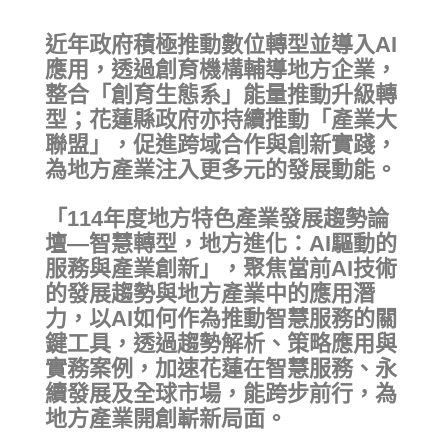
活動花絮
行政人員介紹
近年政府積極推動數位轉型並導入AI
東區聯盟相關資訊
張文彥 主任
應用，透過創育機構輔導地方企業，
樓層平面圖
其他資源
轉知訊息
吳其璁 經理
整合「創育生態系」能量推動升級轉
型；花蓮縣政府亦持續推動「產業大
東區聯盟
劉美慧 助理
舊網站訊息(2019前)
聯盟」，促進跨域合作與創新實踐，
為地方產業注入更多元的發展動能。
國立東華大學
聯絡育成
研究發展處
「
114年度地方特色產業發展趨勢論
壇—智慧轉型，地方進化：AI驅動的
社團法人中華創業育成協會
服務與產業創新
」，聚焦當前AI技術
的發展趨勢與地方產業中的應用潛
新創圓夢網
力，以AI如何作為推動智慧服務的關
鍵工具，透過趨勢解析、策略應用與
百萬旗艦計畫
實務案例，加速花蓮在智慧服務、永
續發展及全球市場，能跨步前行，為
地方產業開創嶄新局面。