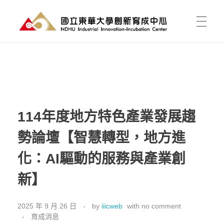
國立東華大學 創新育成中心
National Donghwa University - Industrial Innovation-Incubation Center
首頁
我的育成
114年度地方特色產業發展趨
勢論壇【智慧轉型，地方進
育成能為我做什麼?
育成新聞
化：AI驅動的服務與產業創
有點子，如何開始?
新】
課程活動
資料櫃
進駐育成
東之皇華創業競賽
空間介紹與租用
2025 年 9 月 26 日
by
iiicweb
with
no comment
育成消息
關於中心