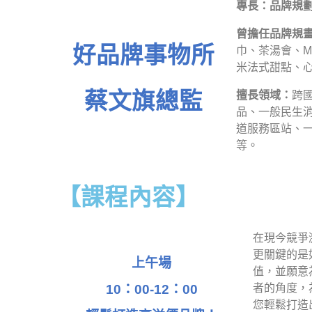
專長：品牌規
曾擔任品牌規
好品牌事物所
巾、茶湯會、M
米法式甜點、
蔡文旗總監
擅長領域：
跨
品、一般民生
道服務區站、
等。
【課程內容】
在現今競爭
更關鍵的是
上午場
值，並願意
10：00-12：00
者的角度，
您輕鬆打造