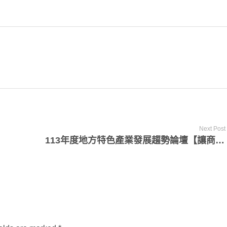
Next Post
113年度地方特色產業發展趨勢論壇【讓商品走出花蓮，國際通路拓展實務】