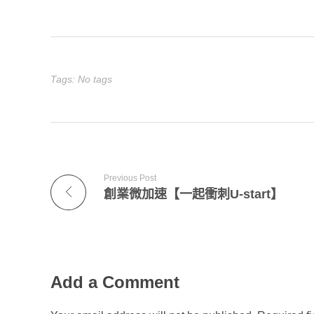
Tags: No tags
Previous Post
創業微加速【一起衝刺U-start】
Add a Comment