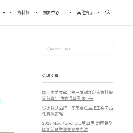
資料櫃
關於中心
其他資源
近期文章
國立東華大學【第三屆創新創意實踐提
案競賽】 決賽得獎團隊公告
動
從原料到品牌：花東農產品加工與商品
化實戰策略
2026 New Taipei City第21屆 戰國策全
國創新創業競賽簡章辦法