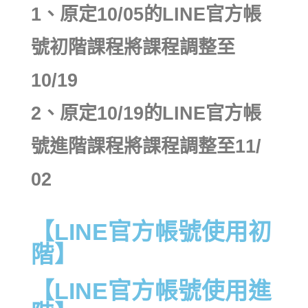
活動花絮
行政人員介紹
1、​原定10/​05的​LINE官方帳
東區聯盟相關資訊
張文彥 主任
號初階課程將課程調整至
樓層平面圖
其他資源
轉知訊息
吳其璁 經理
10/19​
東區聯盟
劉美慧 助理
舊網站訊息(2019前)
​2、原定10/19​的LINE官方帳
國立東華大學
聯絡育成
號進階課程將課程調整至1​1/​
研究發展處
02
社團法人中華創業育成協會
新創圓夢網
【LINE官方帳號使用初
百萬旗艦計畫
階】
【LINE官方帳號使用進