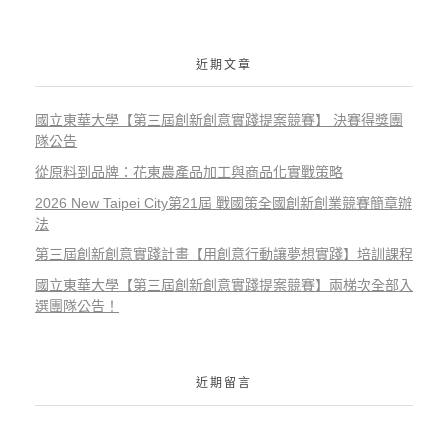
近期文章
國立東華大學【第三屆創新創意實踐提案競賽】 決賽得獎團
隊公告
從原料到品牌：花東農產品加工與商品化實戰策略
2026 New Taipei City第21屆 戰國策全國創新創業競賽簡章辦
法
第三屆創新創意實踐計畫【用創意行動讓夢想實踐】培訓課程
國立東華大學【第三屆創新創意實踐提案競賽】兩梯次全部入
選團隊公告！
近期留言