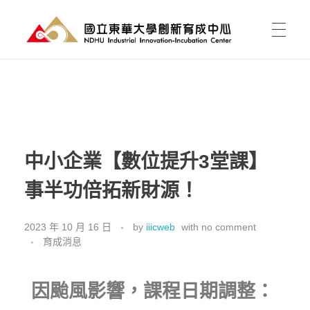
國立東華大學 創新育成中心
National Donghwa University - Industrial Innovation-Incubation Center
首頁
我的育成
中小企業【數位提升3堂課】
事半功倍拓新財源！
育成能為我做什麼?
育成新聞
有點子，如何開始?
2023 年 10 月 16 日
by
iiicweb
with
no comment
育成消息
課程活動
資料櫃
進駐育成
東之皇華創業競賽
空間介紹與租用
因颱風影響，課程日期調整：
關於中心