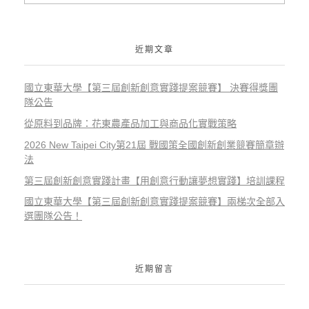
近期文章
國立東華大學【第三屆創新創意實踐提案競賽】 決賽得獎團
隊公告
從原料到品牌：花東農產品加工與商品化實戰策略
2026 New Taipei City第21屆 戰國策全國創新創業競賽簡章辦
法
第三屆創新創意實踐計畫【用創意行動讓夢想實踐】培訓課程
國立東華大學【第三屆創新創意實踐提案競賽】兩梯次全部入
選團隊公告！
近期留言