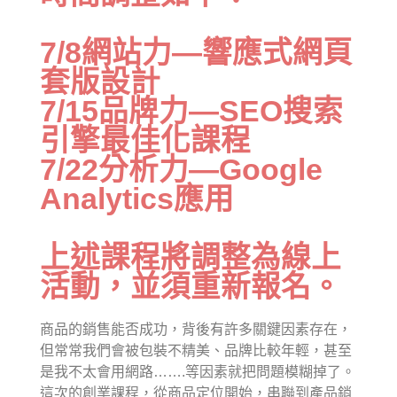
活動花絮
行政人員介紹
東區聯盟相關資訊
張文彥 主任
7/8網站力—響應式網頁
套版設計
樓層平面圖
其他資源
轉知訊息
吳其璁 經理
7/15品牌力—SEO搜索
東區聯盟
劉美慧 助理
舊網站訊息(2019前)
引擎最佳化課程
國立東華大學
聯絡育成
7/22分析力—Google
研究發展處
Analytics應用
社團法人中華創業育成協會
上述課程將調整為線上
新創圓夢網
活動，並須重新報名。
百萬旗艦計畫
商品的銷售能否成功，背後有許多關鍵因素存在，
但常常我們會被包裝不精美、品牌比較年輕，甚至
是我不太會用網路…….等因素就把問題模糊掉了。
這次的創業課程，從商品定位開始，串聯到產品銷