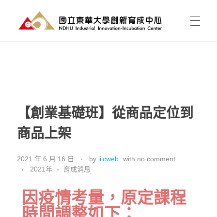
國立東華大學 創新育成中心
National Donghwa University - Industrial Innovation-Incubation Center
首頁
我的育成
【創業基礎班】從商品定位到
商品上架
育成能為我做什麼?
育成新聞
有點子，如何開始?
2021 年 6 月 16 日
by
iiicweb
with
no comment
2021年
育成消息
課程活動
資料櫃
進駐育成
因疫情考量，原定課程
東之皇華創業競賽
空間介紹與租用
時間調整如下：
關於中心