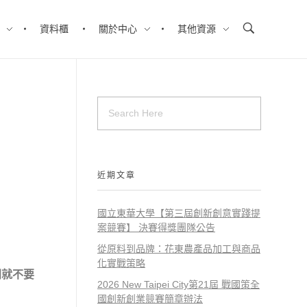
資料櫃
關於中心
其他資源
近期文章
國立東華大學【第三屆創新創意實踐提
案競賽】 決賽得獎團隊公告
從原料到品牌：花東農產品加工與商品
化實戰策略
門就不要
2026 New Taipei City第21屆 戰國策全
國創新創業競賽簡章辦法