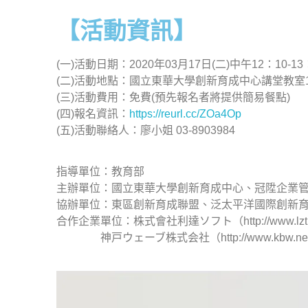
【活動資訊】
(一)活動日期：2020年03月17日(二)中午12：10-13
(二)活動地點：國立東華大學創新育成中心講堂教室1
(三)活動費用：免費(預先報名者將提供簡易餐點)
(四)報名資訊：
https://reurl.cc/ZOa4Op
(五)活動聯絡人：廖小姐 03-8903984
指導單位：教育部
主辦單位：國立東華大學創新育成中心、冠陞企業
協辦單位：東區創新育成聯盟、泛太平洋國際創新
合作企業單位：株式會社利達ソフト（http://www.lzt.
神戸ウェーブ株式会社（http://www.kbw.ne.