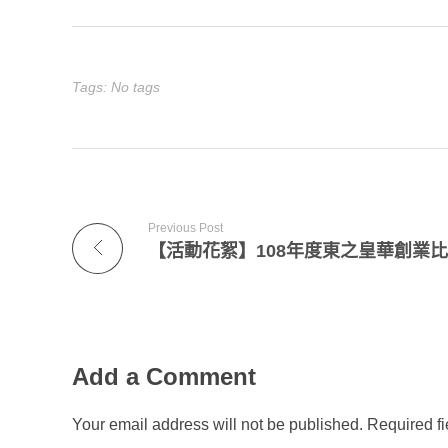
Tags: No tags
Previous Post
【活動花絮】108年度東之皇華創業
Add a Comment
Your email address will not be published. Required f