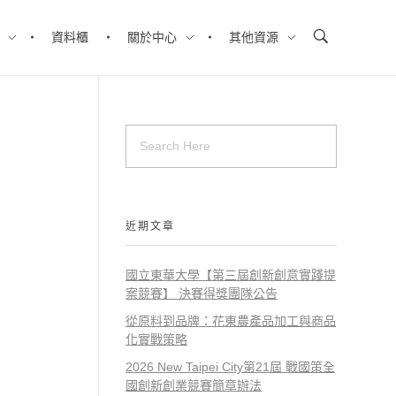
資料櫃
關於中心
其他資源
近期文章
國立東華大學【第三屆創新創意實踐提
案競賽】 決賽得獎團隊公告
從原料到品牌：花東農產品加工與商品
化實戰策略
2026 New Taipei City第21屆 戰國策全
國創新創業競賽簡章辦法