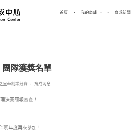
首頁
我的育成
育成新聞
】團隊獲獎名單
之皇華創業競賽
育成消息
辦理決賽簡報審查！
夥伴明年度再來參加！