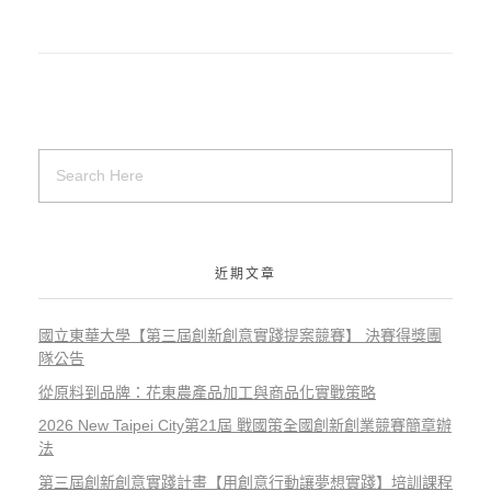
近期文章
國立東華大學【第三屆創新創意實踐提案競賽】 決賽得獎團
隊公告
從原料到品牌：花東農產品加工與商品化實戰策略
2026 New Taipei City第21屆 戰國策全國創新創業競賽簡章辦
法
第三屆創新創意實踐計畫【用創意行動讓夢想實踐】培訓課程