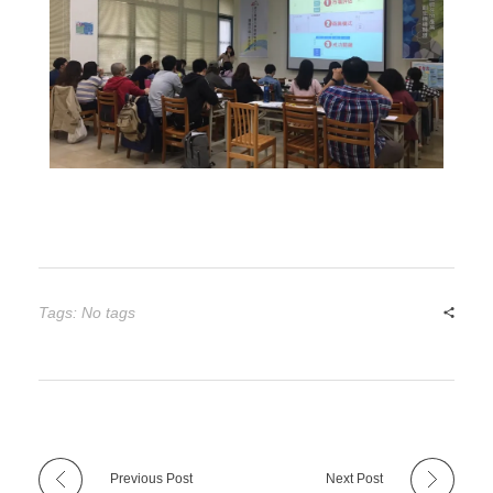
活動花絮
行政人員介紹
東區聯盟相關資訊
張文彥 主任
樓層平面圖
其他資源
轉知訊息
吳其璁 經理
東區聯盟
劉美慧 助理
舊網站訊息(2019前)
國立東華大學
聯絡育成
研究發展處
社團法人中華創業育成協會
Tags: No tags
新創圓夢網
百萬旗艦計畫
Previous Post
Next Post