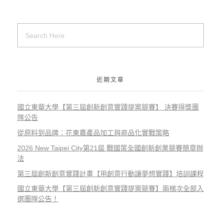
近期文章
國立東華大學【第三屆創新創意實踐提案競賽】 決賽得獎團
隊公告
從原料到品牌：花東農產品加工與商品化實戰策略
2026 New Taipei City第21屆 戰國策全國創新創業競賽簡章辦
法
第三屆創新創意實踐計畫【用創意行動讓夢想實踐】培訓課程
國立東華大學【第三屆創新創意實踐提案競賽】兩梯次全部入
選團隊公告！