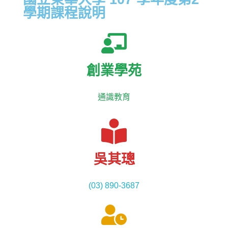
活動花絮
行政人員介紹
學期課程說明
東區聯盟相關資訊
張文彥 主任
樓層平面圖
其他資源
轉知訊息
吳其璁 經理
東區聯盟
劉美慧 助理
舊網站訊息(2019前)
創業學苑
國立東華大學
聯絡育成
通識教育
研究發展處
社團法人中華創業育成協會
新創圓夢網
吳其璁
百萬旗艦計畫
(03) 890-3687