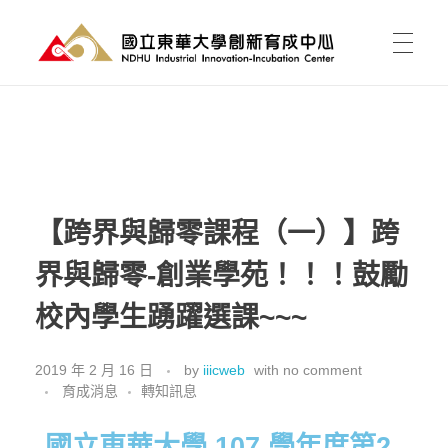
國立東華大學 創新育成中心
National Donghwa University - Industrial Innovation-Incubation Center
首頁
我的育成
【跨界與歸零課程（一）】跨
界與歸零-創業學苑！！！鼓勵
育成能為我做什麼?
育成新聞
校內學生踴躍選課~~~
有點子，如何開始?
課程活動
資料櫃
進駐育成
2019 年 2 月 16 日
by
iiicweb
with
no comment
育成消息
轉知訊息
東之皇華創業競賽
空間介紹與租用
國立東華大學 107 學年度第2
關於中心