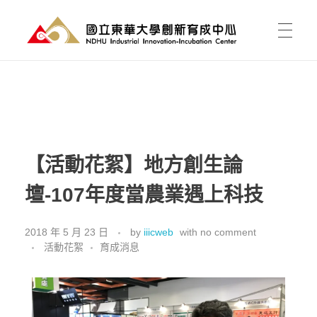
國立東華大學 創新育成中心
National Donghwa University - Industrial Innovation-Incubation Center
首頁
我的育成
【活動花絮】地方創生論
壇-107年度當農業遇上科技
育成能為我做什麼?
育成新聞
有點子，如何開始?
2018 年 5 月 23 日
by
iiicweb
with
no comment
活動花絮
育成消息
課程活動
資料櫃
進駐育成
東之皇華創業競賽
空間介紹與租用
關於中心