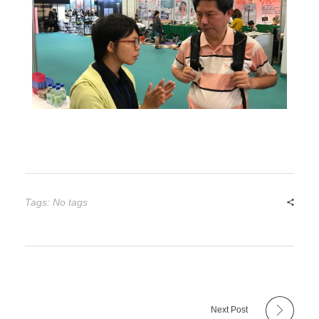
活動花絮
行政人員介紹
東區聯盟相關資訊
張文彥 主任
樓層平面圖
其他資源
轉知訊息
吳其璁 經理
東區聯盟
劉美慧 助理
舊網站訊息(2019前)
國立東華大學
聯絡育成
研究發展處
社團法人中華創業育成協會
Tags: No tags
新創圓夢網
百萬旗艦計畫
Next Post