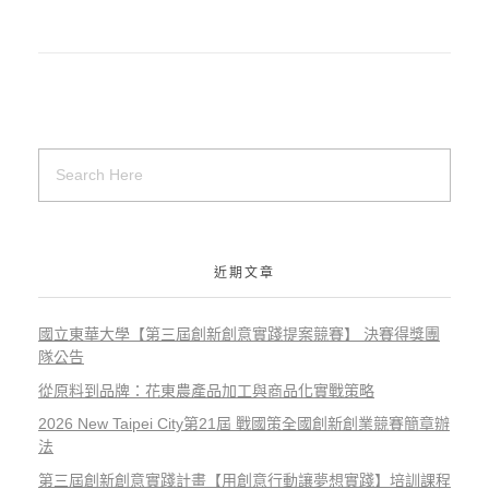
近期文章
國立東華大學【第三屆創新創意實踐提案競賽】 決賽得獎團
隊公告
從原料到品牌：花東農產品加工與商品化實戰策略
2026 New Taipei City第21屆 戰國策全國創新創業競賽簡章辦
法
第三屆創新創意實踐計畫【用創意行動讓夢想實踐】培訓課程