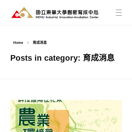
國立東華大學 創新育成中心
National Donghwa University - Industrial Innovation-Incubation Center
首頁
Home
育成消息
Posts in category: 育成消息
我的育成
育成能為我做什麼?
育成新聞
有點子，如何開始?
課程活動
資料櫃
進駐育成
東之皇華創業競賽
空間介紹與租用
關於中心