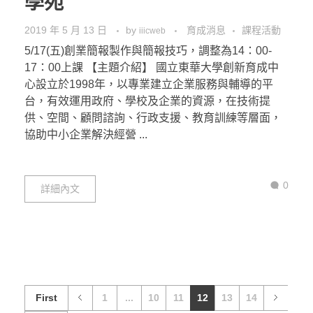
學苑
2019 年 5 月 13 日
by
育成消息
課程活動
iiicweb
5/17(五)創業簡報製作與簡報技巧，調整為14：00-
17：00上課 【主題介紹】 國立東華大學創新育成中
心設立於1998年，以專業建立企業服務與輔導的平
台，有效運用政府、學校及企業的資源，在技術提
供、空間、顧問諮詢、行政支援、教育訓練等層面，
協助中小企業解決經營 ...
0
詳細內文
First
1
...
10
11
12
13
14