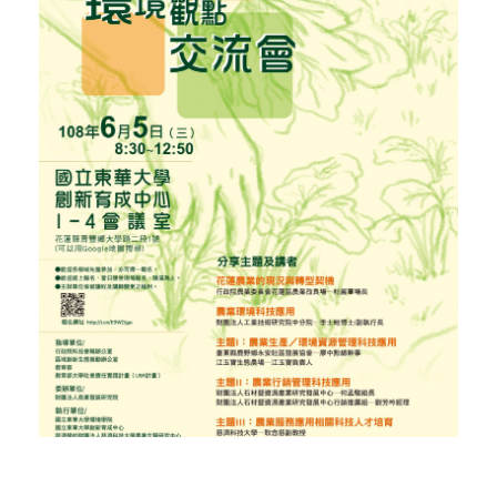
活動花絮
行政人員介紹
東區聯盟相關資訊
張文彥 主任
樓層平面圖
其他資源
轉知訊息
吳其璁 經理
東區聯盟
劉美慧 助理
舊網站訊息(2019前)
國立東華大學
聯絡育成
研究發展處
社團法人中華創業育成協會
新創圓夢網
百萬旗艦計畫