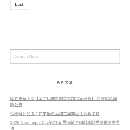
Last
近期文章
國立東華大學【第三屆創新創意實踐提案競賽】 決賽得獎團
隊公告
從原料到品牌：花東農產品加工與商品化實戰策略
2026 New Taipei City第21屆 戰國策全國創新創業競賽簡章辦
法