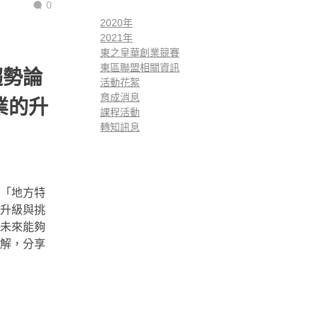
0
2020年
2021年
東之皇華創業競賽
東區聯盟相關資訊
趨勢論
活動花絮
育成消息
業的升
課程活動
轉知訊息
「地方特
升級與挑
未來能夠
解，分享