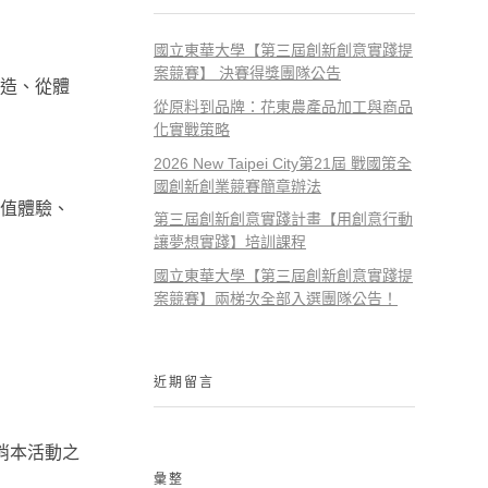
國立東華大學【第三屆創新創意實踐提
案競賽】 決賽得獎團隊公告
造、從體
從原料到品牌：花東農產品加工與商品
化實戰策略
2026 New Taipei City第21屆 戰國策全
國創新創業競賽簡章辦法
值體驗、
第三屆創新創意實踐計畫【用創意行動
讓夢想實踐】培訓課程
國立東華大學【第三屆創新創意實踐提
案競賽】兩梯次全部入選團隊公告！
近期留言
消本活動之
彙整