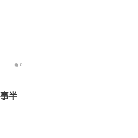
0
】事半